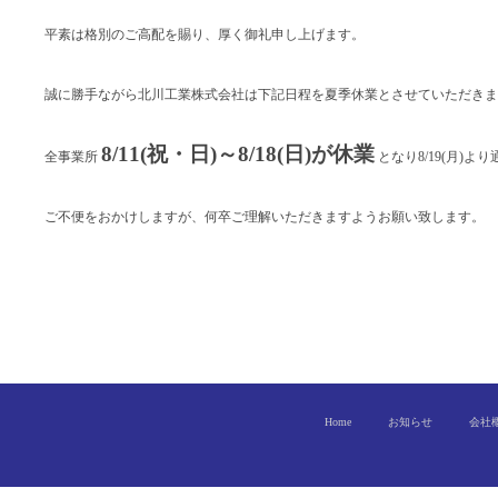
平素は格別のご高配を賜り、厚く御礼申し上げます。
誠に勝手ながら北川工業株式会社は下記日程を夏季休業とさせていただきま
8/11(祝・日)～8/18(日)が休業
全事業所
となり8/19(月)
ご不便をおかけしますが、何卒ご理解いただきますようお願い致します。
Home
お知らせ
会社